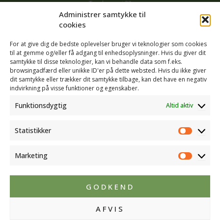
Tersløsevej 22
4190 Munke Bjergby
Administrer samtykke til
cookies
KONTAKT
(+45) 23 60 50 99
For at give dig de bedste oplevelser bruger vi teknologier som cookies
til at gemme og/eller få adgang til enhedsoplysninger. Hvis du giver dit
INFO
samtykke til disse teknologier, kan vi behandle data som f.eks.
CVR: 25542991
browsingadfærd eller unikke ID'er på dette websted. Hvis du ikke giver
dit samtykke eller trækker dit samtykke tilbage, kan det have en negativ
FØLG OS
indvirkning på visse funktioner og egenskaber.
Funktionsdygtig
Altid aktiv
Statistikker
Statistik
Marketing
Marketi
GODKEND
AFVIS