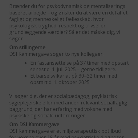
Brænder du for psykodynamisk og mentaliserings
baseret arbejde – og ønsker du at være en del af et
fagligt og menneskeligt fællesskab, hvor
psykologisk tryghed, respekt og trivsel er
grundlæggende værdier? Så er det måske dig, vi
søger.
Om stillingerne
DSI Kammergave søger to nye kollegaer:
En fastansættelse på 37 timer med opstart
senest d. 1. juli 2025 – gerne tidligere.
Et barselsvikariat på 30–32 timer med
opstart d. 1. oktober 2025.
Vi søger dig, der er socialpædagog, psykiatrisk
sygeplejerske eller med anden relevant socialfaglig
baggrund, der har erfaring med voksne med
psykiske og sociale udfordringer.
Om DSI Kammergave
DSI Kammergave er et miljøterapeutisk botilbud
for voksne over 18 år med psykiatriske diagnoser