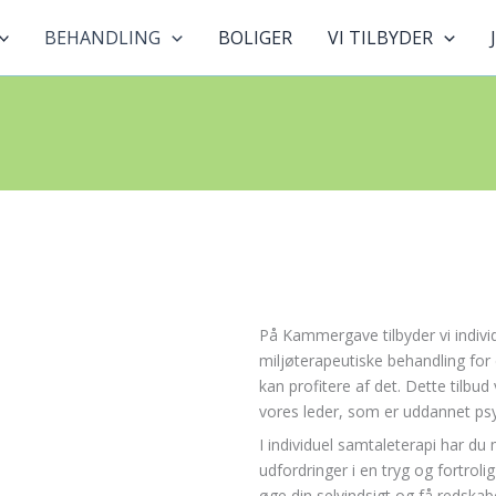
BEHANDLING
BOLIGER
VI TILBYDER
På Kammergave tilbyder vi indivi
miljøterapeutiske behandling fo
kan profitere af det. Dette tilbud
vores leder, som er uddannet ps
I individuel samtaleterapi har d
udfordringer i en tryg og fortrol
øge din selvindsigt og få redskabe