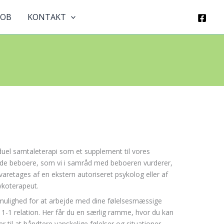
JOB
KONTAKT
duel samtaleterapi som et supplement til vores
r de beboere, som vi i samråd med beboeren vurderer,
 varetages af en ekstern autoriseret psykolog eller af
ykoterapeut.
u mulighed for at arbejde med dine følelsesmæssige
ig 1-1 relation. Her får du en særlig ramme, hvor du kan
r til at håndtere vanskelige følelser og situationer.