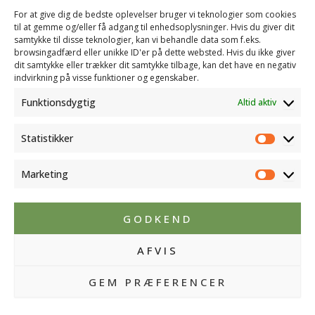
(+45) 23 60 50 99
For at give dig de bedste oplevelser bruger vi teknologier som cookies
til at gemme og/eller få adgang til enhedsoplysninger. Hvis du giver dit
INFO
samtykke til disse teknologier, kan vi behandle data som f.eks.
CVR: 25542991
browsingadfærd eller unikke ID'er på dette websted. Hvis du ikke giver
dit samtykke eller trækker dit samtykke tilbage, kan det have en negativ
FØLG OS
indvirkning på visse funktioner og egenskaber.
Funktionsdygtig
Altid aktiv
Statistikker
Statistik
Marketing
Marketi
GODKEND
AFVIS
GEM PRÆFERENCER
© 2026 DSI Kammergave | Leveret af
WebsiteGo