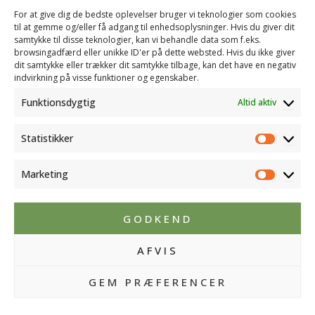
(+45) 23 60 50 99
For at give dig de bedste oplevelser bruger vi teknologier som cookies
til at gemme og/eller få adgang til enhedsoplysninger. Hvis du giver dit
INFO
samtykke til disse teknologier, kan vi behandle data som f.eks.
CVR: 25542991
browsingadfærd eller unikke ID'er på dette websted. Hvis du ikke giver
dit samtykke eller trækker dit samtykke tilbage, kan det have en negativ
FØLG OS
indvirkning på visse funktioner og egenskaber.
Funktionsdygtig
Altid aktiv
Statistikker
Statistik
Marketing
Marketi
GODKEND
AFVIS
GEM PRÆFERENCER
© 2026 DSI Kammergave | Leveret af
WebsiteGo